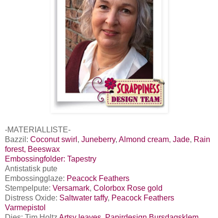
-MATERIALLISTE-
Bazzil:
Coconut swirl
,
Juneberry
,
Almond cream
,
Jade
,
Rain
forest,
Beeswax
Embossingfolder: Tapestry
Antistatisk pute
Embossingglaze:
Peacock Feathers
Stempelpute:
Versamark
,
Colorbox Rose gold
Distress Oxide:
Saltwater taffy
,
Peacock Feathers
Varmepistol
Dies: Tim Holtz
Artsy leaves
,
Papirdesign Bursdagsklem