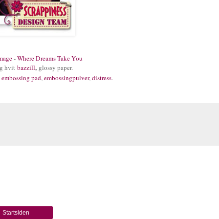
Image
-
Where Dreams Take You
,
og hvit
bazzill
glossy paper.
,
embossing pad
,
embossingpulver
,
distress
.
Startsiden