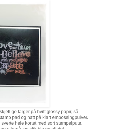
skjellige farger på hvitt glossy papir, så
tamp pad og hatt på klart embossingpulver.
 sverte hele kortet med sort stempelpute.
en etterpå, og slik ble resultatet.