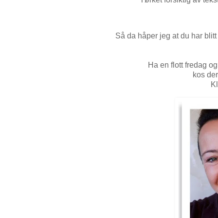
Så da håper jeg at du har blitt l
Ha en flott fredag o
kos der
Kl