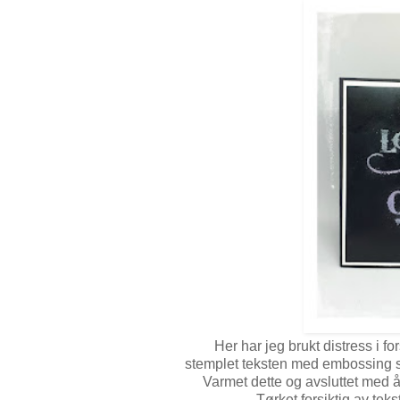
Her har jeg brukt distress i for
stemplet teksten med embossing s
Varmet dette og avsluttet med å
Tørket forsiktig av tekst